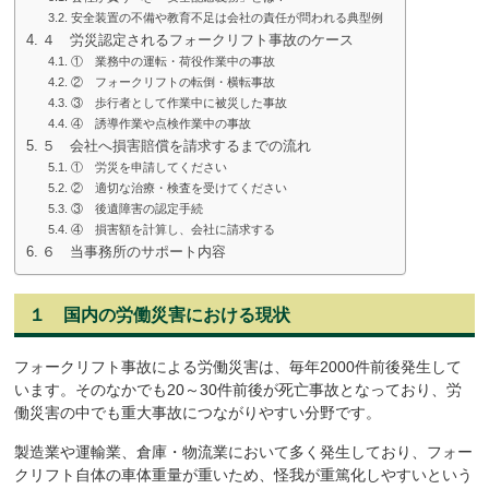
安全装置の不備や教育不足は会社の責任が問われる典型例
４ 労災認定されるフォークリフト事故のケース
① 業務中の運転・荷役作業中の事故
② フォークリフトの転倒・横転事故
③ 歩行者として作業中に被災した事故
④ 誘導作業や点検作業中の事故
５ 会社へ損害賠償を請求するまでの流れ
① 労災を申請してください
② 適切な治療・検査を受けてください
③ 後遺障害の認定手続
④ 損害額を計算し、会社に請求する
６ 当事務所のサポート内容
１ 国内の労働災害における現状
フォークリフト事故による労働災害は、毎年2000件前後発生して
います。そのなかでも20～30件前後が死亡事故となっており、労
働災害の中でも重大事故につながりやすい分野です。
製造業や運輸業、倉庫・物流業において多く発生しており、フォー
クリフト自体の車体重量が重いため、怪我が重篤化しやすいという