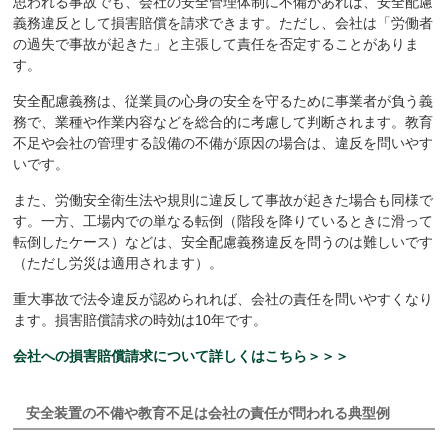
思われる事故でも、会社の安全管理体制に不備があれば、安全配慮
義務違反として損害賠償を請求できます。ただし、会社は「労働者
の過失で事故が起きた」と主張して責任を否定することがありま
す。
安全配慮義務は、従業員の心身の安全を守るために事業者が負う義
務で、業種や作業内容などを総合的に考慮して判断されます。教育
不足や会社の管理する設備の不備が原因の場合は、違反を問いやす
いです。
また、労働安全衛生法や規則に違反して事故が起きた場合も同様で
す。一方、工場内での単なる転倒（階段を降りているときに滑って
転倒したケース）などは、安全配慮義務違反を問うのは難しいです
（ただし労災は適用されます）。
重大事故で法令違反が認められれば、会社の責任を問いやすくなり
ます。損害賠償請求の時効は10年です。
会社への損害賠償請求について詳しくはこちら＞＞＞
安全装置の不備や教育不足は会社の責任が問われる典型例