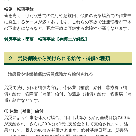
転倒・転落事故
荷を高く上げた状態での走行や急旋回、傾斜のある場所での作業中
に発生するケースが多くあります。これらの事故では運転者が車体
の下敷きになるなど、死亡事故に直結する危険性が高くなります。
労災事故～墜落・転落事故【弁護士が解説】
２ 労災保険から受けられる給付・補償の種類
治療費や休業補償は労災保険から給付される
労災で受けられる補償内容は、①休業（補償）給付、②療養（補
償）給付、③障害（補償）給付、④遺族（補償）給付、⑤傷病（補
償）給付などです。
① 休業（補償）給付
労災により仕事を休んだ場合、4日目以降から給付基礎日額の60％
が支給され、さらに20％分が特別支給金として支給されます。結
果として、収入の80％が補償されます。給付基礎日額は、災害発