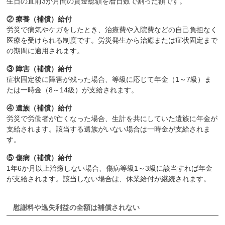
生日の直前3か月間の賃金総額を暦日数で割った額です。
② 療養（補償）給付
労災で病気やケガをしたとき、治療費や入院費などの自己負担なく
医療を受けられる制度です。労災発生から治癒または症状固定まで
の期間に適用されます。
③ 障害（補償）給付
症状固定後に障害が残った場合、等級に応じて年金（1～7級）ま
たは一時金（8～14級）が支給されます。
④ 遺族（補償）給付
労災で労働者が亡くなった場合、生計を共にしていた遺族に年金が
支給されます。該当する遺族がいない場合は一時金が支給されま
す。
⑤ 傷病（補償）給付
1年6か月以上治癒しない場合、傷病等級1～3級に該当すれば年金
が支給されます。該当しない場合は、休業給付が継続されます。
慰謝料や逸失利益の全額は補償されない