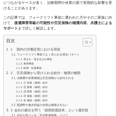
につながるケースが多く、治療期間や休業の面で長期的な影響を受
けることがあります。
この記事では、フォークリフト事故に遭われた方やそのご家族に向
けて、
後遺障害等級の可能性や労災保険の補償内容、弁護士による
サポート
まで詳しく解説します。
目次
１ 国内の労働災害における現状
フォークリフト事故でよく見られる発生パターン
挟まれ・巻き込まれ事故
衝突事故
転倒・転落事故
２ 労災保険から受けられる給付・補償の種類
治療費や休業補償は労災保険から給付される
① 休業（補償）給付
② 療養（補償）給付
③ 障害（補償）給付
④ 遺族（補償）給付
⑤ 傷病（補償）給付
慰謝料や逸失利益の全額は補償されない
３ 会社の責任を問う「損害賠償請求」という選択肢
会社が負うべき「安全配慮義務」とは？