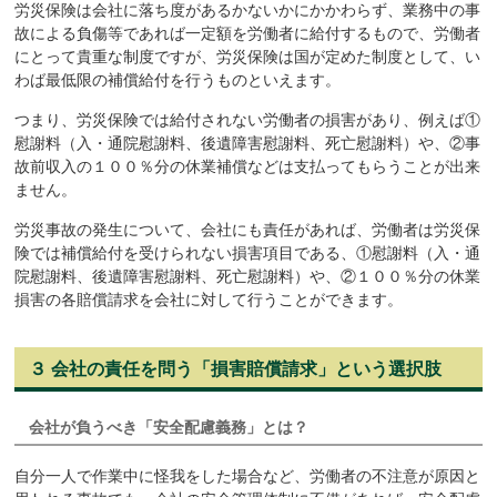
労災保険は会社に落ち度があるかないかにかかわらず、業務中の事
故による負傷等であれば一定額を労働者に給付するもので、労働者
にとって貴重な制度ですが、労災保険は国が定めた制度として、い
わば最低限の補償給付を行うものといえます。
つまり、労災保険では給付されない労働者の損害があり、例えば①
慰謝料（入・通院慰謝料、後遺障害慰謝料、死亡慰謝料）や、②事
故前収入の１００％分の休業補償などは支払ってもらうことが出来
ません。
労災事故の発生について、会社にも責任があれば、労働者は労災保
険では補償給付を受けられない損害項目である、①慰謝料（入・通
院慰謝料、後遺障害慰謝料、死亡慰謝料）や、②１００％分の休業
損害の各賠償請求を会社に対して行うことができます。
３
会社の責任を問う「損害賠償請求」という選択肢
会社が負うべき「安全配慮義務」とは？
自分一人で作業中に怪我をした場合など、労働者の不注意が原因と