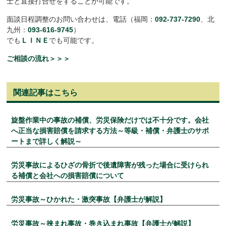
士と直接打合せをすることが可能です。
面談日程調整のお問い合わせは、電話（福岡：
092-737-7290
、北
九州：
093-616-9745
）
でも
ＬＩＮＥ
でも可能です。
ご相談の流れ＞＞＞
関連記事はこちら
旋盤作業中の事故の補償、労災保険だけでは不十分です。会社
へ正当な損害賠償を請求する方法～等級・補償・弁護士のサポ
ートまで詳しく解説～
労災事故によるひざの骨折で後遺障害が残った場合に受けられ
る補償と会社への損害賠償について
労災事故～ひかれた・激突事故【弁護士が解説】
労災事故～挟まれ事故・巻き込まれ事故【弁護士が解説】