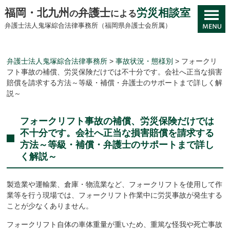
福岡・北九州
弁護士
労災相談室
の
による
弁護士法人鬼塚綜合法律事務所（福岡県弁護士会所属）
弁護士法人鬼塚綜合法律事務所
>
事故状況・態様別
>
フォークリ
フト事故の補償、労災保険だけでは不十分です。会社へ正当な損害
賠償を請求する方法～等級・補償・弁護士のサポートまで詳しく解
説～
フォークリフト事故の補償、労災保険だけでは
不十分です。会社へ正当な損害賠償を請求する
方法～等級・補償・弁護士のサポートまで詳し
く解説～
製造業や運輸業、倉庫・物流業など、フォークリフトを使用して作
業等を行う現場では、フォークリフト作業中に労災事故が発生する
ことが少なくありません。
フォークリフト自体の車体重量が重いため、重篤な怪我や死亡事故