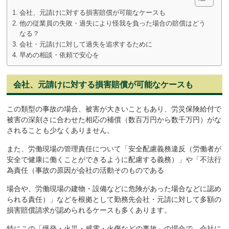
会社、元請けに対する損害賠償が可能なケースも
他の従業員の失敗・過失により怪我を負った場合の賠償はどう
なる？
会社・元請けに対して過失を追求するために
早めの相談・依頼で安心を
会社、元請けに対する損害賠償が可能なケースも
この類型の事故の場合、被害が大きいこともあり、労災保険給付で
被害の深刻さに合わせた相応の補償（数百万円から数千万円）がな
されることも少なくありません。
また、労働現場の管理責任について「安全配慮義務違反（労働者が
安全で健康に働くことができるように配慮する義務）」や「不法行
為責任（事故の原因が会社の活動そのものである
場合や、労働現場の建物・設備などに危険があった場合などに認め
られる責任）」などを根拠として勤務先会社・元請に対して多額の
損害賠償請求が認められるケースも多くあります。
特にこの「爆発・火災・感電・火傷などの事故」の場合で、会社に