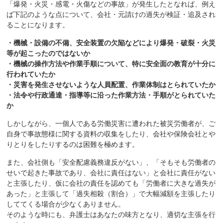
「爆発・火災・感電・火傷などの事故」が発生したとなれば、例え
ば下記のような点について、会社・元請けの過失が検証・追及され
ることになります。
・機械・設備の不備、安全装置の欠陥などにより爆発・破裂・火災
等が起こったのではないか
・機械の操作方法や作業手順について、特に安全面の教育が十分に
行われていたか
・災害を発生させないような人員配置、作業体制はとられていたか
・法令や行政通達・指導等に沿った作業方法・手順がとられていた
か
しかしながら、一個人である労働災害に遭われた被災労働者が、ご
自身で事故態様に関する資料の収集をしたり、会社や保険会社とや
りとりをしたりするのは困難を極めます。
また、会社側も「安全配慮義務違反がない」、「そもそも労働者の
せいで起きた事故であり、会社に責任はない」と会社に責任がない
と主張したり、仮に会社の責任を認めても「労働者に大きな過失が
あった」と主張して「過失相殺（割合）」で大幅減額を主張したり
しててくる場合が少なくありません。
そのような時にも、弁護士はあなたの味方となり、適切な主張を行