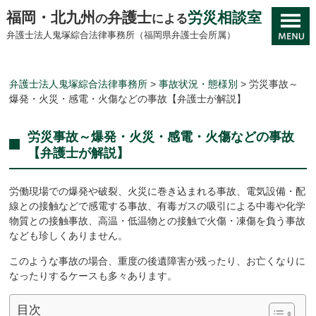
福岡・北九州
弁護士
労災相談室
の
による
弁護士法人鬼塚綜合法律事務所（福岡県弁護士会所属）
弁護士法人鬼塚綜合法律事務所
>
事故状況・態様別
>
労災事故～
爆発・火災・感電・火傷などの事故【弁護士が解説】
労災事故～爆発・火災・感電・火傷などの事故
【弁護士が解説】
労働現場での爆発や破裂、火災に巻き込まれる事故、電気設備・配
線との接触などで感電する事故、有毒ガスの吸引による中毒や化学
物質との接触事故、高温・低温物との接触で火傷・凍傷を負う事故
なども珍しくありません。
このような事故の場合、重度の後遺障害が残ったり、お亡くなりに
なったりするケースも多々あります。
目次