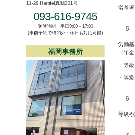
11-29 Hamiel真鶴201号
労基署
093-616-9745
受付時間 平日9:00～17:00
５
(事前予約で時間外・休日も対応可能)
労働基
福岡事務所
（年金
・等級
・等級
６
等級や
７