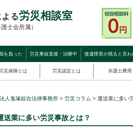
労災相談室
による
弁護士会所属）
我を負った
労災事故直後・治療中
後遺障害が残ると言わ
労災保険とは
労災認定とは
弁護士費用
法人鬼塚綜合法律事務所
>
労災コラム
>
運送業に多い
運送業に多い労災事故とは？