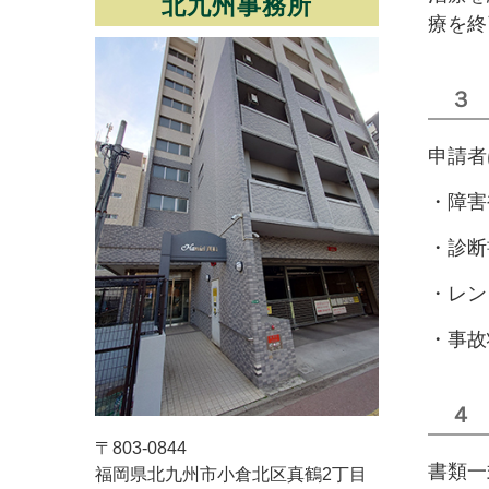
北九州事務所
療を終
３
申請者
・障害
・診断
・レン
・事故
４
〒803-0844
書類一
福岡県北九州市小倉北区真鶴2丁目