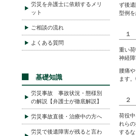
労災を弁護士に依頼するメリ
ず後遺
ット
型例を
ご相談の流れ
１
よくある質問
重い荷
神経障
腰痛や
基礎知識
ます。
労災事故 事故状況・態様別
２
の解説【弁護士が徹底解説】
荷役中
労災事故直後・治療中の方へ
れらの
労災で後遺障害が残ると言わ
するな