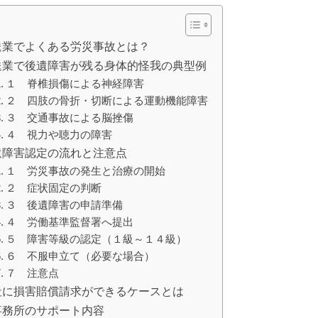
送業でよくある労災事故とは？
送業で後遺障害が残る身体的怪我の典型例
１ 脊椎損傷による神経障害
２ 四肢の骨折・切断による運動機能障害
３ 交通事故による脳挫傷
４ 視力や聴力の障害
遺障害認定の流れと注意点
１ 労災事故の発生と治療の開始
２ 症状固定の判断
３ 後遺障害の申請準備
４ 労働基準監督署へ提出
５ 障害等級の認定（１級～１４級）
６ 不服申立て（必要な場合）
７ 注意点
社に損害賠償請求ができるケースとは
事務所のサポート内容