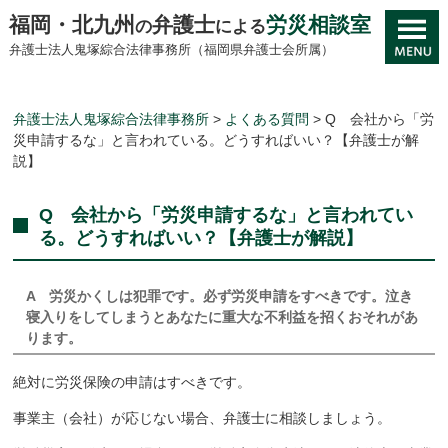
福岡・北九州
弁護士
労災相談室
の
による
弁護士法人鬼塚綜合法律事務所（福岡県弁護士会所属）
弁護士法人鬼塚綜合法律事務所
>
よくある質問
>
Q 会社から「労
災申請するな」と言われている。どうすればいい？【弁護士が解
説】
Q 会社から「労災申請するな」と言われてい
る。どうすればいい？【弁護士が解説】
A
労災かくしは犯罪です。必ず労災申請をすべきです。泣き
寝入り
をしてしまうとあなたに
重大な不利益を招くおそれがあ
ります。
絶対に労災保険の申請はすべきです。
事業主（会社）が応じない場合、弁護士に相談しましょう。