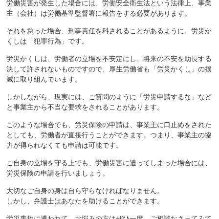
労働災害が発生した場合には、労働安全衛生法という法律上、事業
主（会社）は労働基準監督署に報告をする必要があります。
それを怠った場合、刑事責任を科されることがあるように、労災か
くしは「犯罪行為」です。
労災かくしは、労働者の立場を不安定にし、将来の不安を助長する
決して許されないものですので、厚生労働省も「労災かくし」の撲
滅に取り組んでいます。
しかしながら、現実には、ご質問のように「労災申請するな」など
と事業主から不当な要求をされることがあります。
このような場合でも、労災保険の申請は、事業主に口止めをされた
としても、労働者が直接行うことができます。つまり、事業主の協
力が得られなくても申請は可能です。
ご自身の立場を守る上でも、労働災害に遭ってしまった場合には、
労災保険の申請を行いましょう。
大切なご自身の身は自ら守らなければなりません。
しかし、弁護士はあなたを助けることができます。
労災事故に遭われて、お悩みの方はぜひ一度、ご相談なさってみて