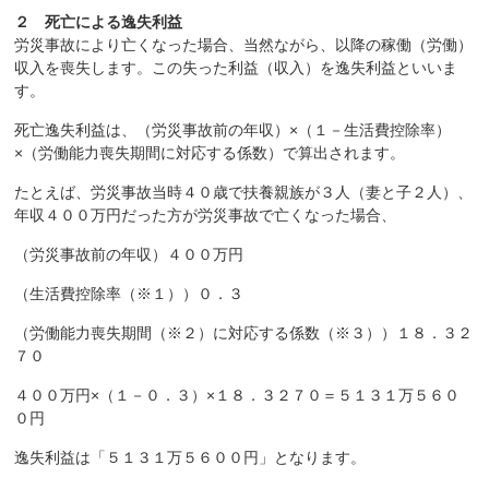
２
死亡による逸失利益
労災事故により亡くなった場合、当然ながら、以降の稼働（労働）
収入を喪失します。この失った利益（収入）を逸失利益といいま
す。
死亡逸失利益は、（労災事故前の年収）×（１－生活費控除率）
×（労働能力喪失期間に対応する係数）で算出されます。
たとえば、労災事故当時４０歳で扶養親族が３人（妻と子２人）、
年収４００万円だった方が労災事故で亡くなった場合、
（労災事故前の年収）４００万円
（生活費控除率（※１））０．３
（労働能力喪失期間（※２）に対応する係数（※３））１８．３２
７０
４００万円×（１－０．３）×１８．３２７０＝５１３１万５６０
０円
逸失利益は「５１３１万５６００円」となります。