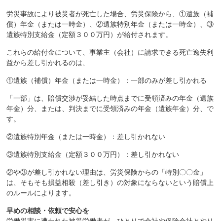
労災事故により被災者が死亡した場合、労災保険から、①遺族（補
償）年金（または一時金）、②遺族特別年金（または一時金）、③
遺族特別支給金（定額３００万円）が給付されます。
これらの給付金について、事業主（会社）に請求できる死亡逸失利
益から差し引かれるのは、
①遺族（補償）年金（または一時金）：一部のみが差し引かれる
「一部」は、賠償交渉が妥結した時点までに受領済みの年金（遺族
年金）分、または、判決までに受領済みの年金（遺族年金）分、で
す。
②遺族特別年金（または一時金）：差し引かれない
③遺族特別支給金（定額３００万円）：差し引かれない
②や③が差し引かれない理由は、労災保険からの「特別〇〇金」
は、そもそも損益相殺（差し引き）の対象にならないという賠償上
のルールによります。
早めの相談・依頼で安心を
労働災害に遭われた被災労働者が、ひとりで会社や保険会社とやり