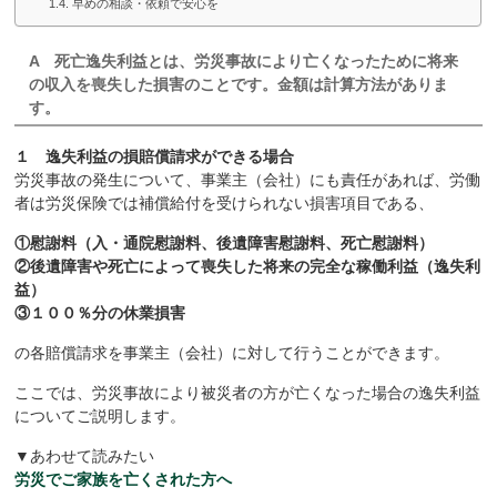
早めの相談・依頼で安心を
A
死亡逸失利益とは、労災事故により亡くなったために将来
の収入を喪失した損害のことです。金額は計算方法がありま
す。
１
逸失利益の損賠償請求ができる場合
労災事故の発生について、事業主（会社）にも責任があれば、労働
者は労災保険では補償給付を受けられない損害項目である、
①慰謝料（入・通院慰謝料、後遺障害慰謝料、死亡慰謝料）
②後遺障害や死亡によって喪失した将来の完全な稼働利益（逸失利
益）
③１００％分の休業損害
の各賠償請求を事業主（会社）に対して行うことができます。
ここでは、労災事故により被災者の方が亡くなった場合の逸失利益
についてご説明します。
▼あわせて読みたい
労災でご家族を亡くされた方へ