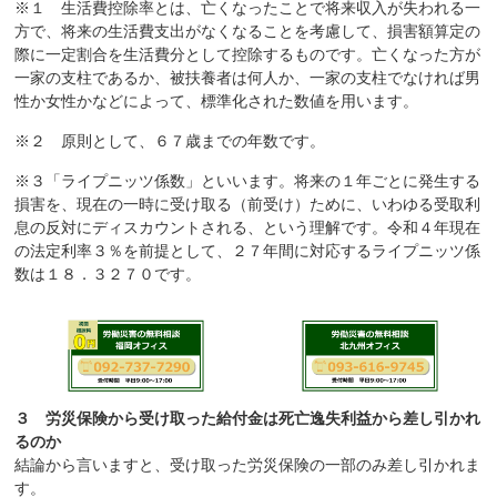
※１ 生活費控除率とは、亡くなったことで将来収入が失われる一
方で、将来の生活費支出がなくなることを考慮して、損害額算定の
際に一定割合を生活費分として控除するものです。亡くなった方が
一家の支柱であるか、被扶養者は何人か、一家の支柱でなければ男
性か女性かなどによって、標準化された数値を用います。
※２ 原則として、６７歳までの年数です。
※３「ライプニッツ係数」といいます。将来の１年ごとに発生する
損害を、現在の一時に受け取る（前受け）ために、いわゆる受取利
息の反対にディスカウントされる、という理解です。令和４年現在
の法定利率３％を前提として、２７年間に対応するライプニッツ係
数は１８．３２７０です。
３
労災保険から受け取った給付金は死亡逸失利益から差し引かれ
るのか
結論から言いますと、受け取った労災保険の一部のみ差し引かれま
す。