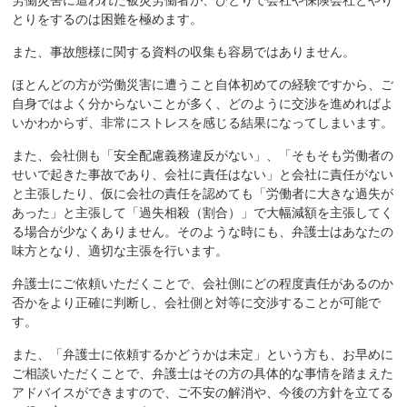
とりをするのは困難を極めます。
また、事故態様に関する資料の収集も容易ではありません。
ほとんどの方が労働災害に遭うこと自体初めての経験ですから、ご
自身ではよく分からないことが多く、どのように交渉を進めればよ
いかわからず、非常にストレスを感じる結果になってしまいます。
また、会社側も「安全配慮義務違反がない」、「そもそも労働者の
せいで起きた事故であり、会社に責任はない」と会社に責任がない
と主張したり、仮に会社の責任を認めても「労働者に大きな過失が
あった」と主張して「過失相殺（割合）」で大幅減額を主張してく
る場合が少なくありません。そのような時にも、弁護士はあなたの
味方となり、適切な主張を行います。
弁護士にご依頼いただくことで、会社側にどの程度責任があるのか
否かをより正確に判断し、会社側と対等に交渉することが可能で
す。
また、「弁護士に依頼するかどうかは未定」という方も、お早めに
ご相談いただくことで、弁護士はその方の具体的な事情を踏まえた
アドバイスができますので、ご不安の解消や、今後の方針を立てる