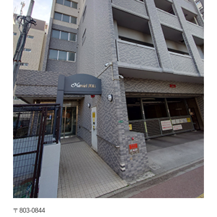
〒803-0844